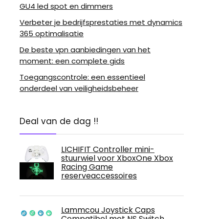
GU4 led spot en dimmers
Verbeter je bedrijfsprestaties met dynamics
365 optimalisatie
De beste vpn aanbiedingen van het
moment: een complete gids
Toegangscontrole: een essentieel
onderdeel van veiligheidsbeheer
Deal van de dag !!
LICHIFIT Controller mini-
stuurwiel voor XboxOne Xbox
Racing Game
reserveaccessoires
Lammcou Joystick Caps
Compatibel met NS Switch