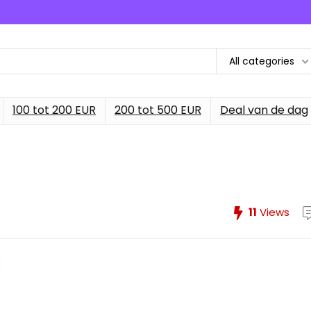
All categories
100 tot 200 EUR
200 tot 500 EUR
Deal van de dag
11
Views