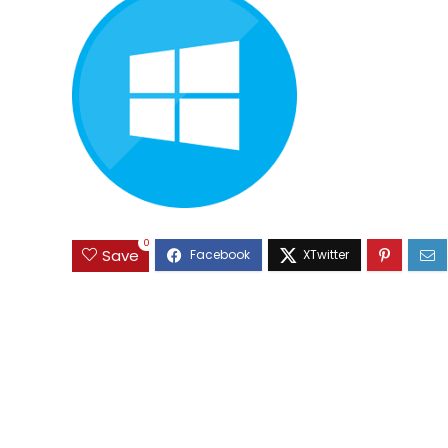
0
Save