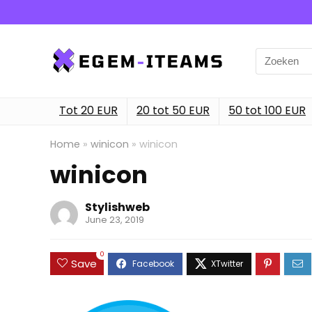
Search
for:
Tot 20 EUR
20 tot 50 EUR
50 tot 100 EUR
Home
»
winicon
»
winicon
winicon
Stylishweb
June 23, 2019
0
Save