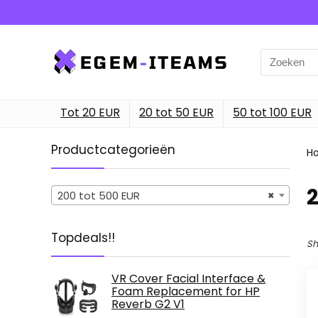
Search
for:
Tot 20 EUR
20 tot 50 EUR
50 tot 100 EUR
Productcategorieën
H
2
200 tot 500 EUR
×
Topdeals!!
Sh
VR Cover Facial Interface &
Foam Replacement for HP
Reverb G2 V1