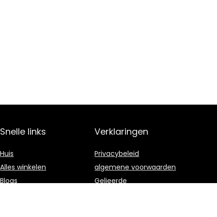
Snelle links
Verklaringen
Huis
Privacybeleid
Alles winkelen
algemene voorwaarden
Blogs
Gelieerde
openbaarmaking
Onze webshops
Adverteren