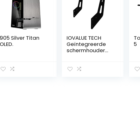
905 Silver Titan
IOVALUE TECH
To
OLED.
Geïntegreerde
5
schermhouder
compatibel met
Cockpits KS90
KR135 KR270
(grijs)