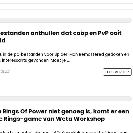
standen onthullen dat coöp en PvP ooit
ld
 is in de pc-bestanden voor Spider-Man Remastered gedoken en
 interessants gevonden. Moet je ...
 2022
LEES VERDER
 Rings Of Power niet genoeg is, komt er een
the Rings-game van Weta Workshop
uden blij moeten zijn, zoals Wétā werkplaats werkt officieel aan