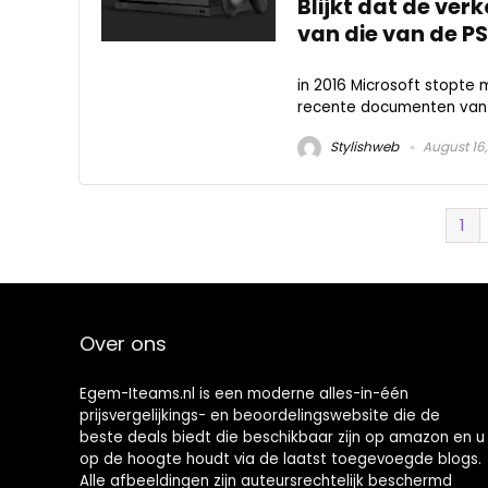
Blijkt dat de ve
van die van de PS
in 2016 Microsoft stopte
recente documenten van h
Stylishweb
August 16,
1
Over ons
Egem-Iteams.nl is een moderne alles-in-één
prijsvergelijkings- en beoordelingswebsite die de
beste deals biedt die beschikbaar zijn op amazon en u
op de hoogte houdt via de laatst toegevoegde blogs.
Alle afbeeldingen zijn auteursrechtelijk beschermd