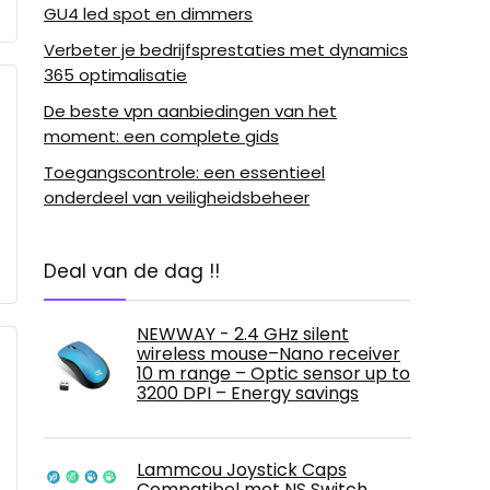
GU4 led spot en dimmers
Verbeter je bedrijfsprestaties met dynamics
365 optimalisatie
De beste vpn aanbiedingen van het
moment: een complete gids
Toegangscontrole: een essentieel
onderdeel van veiligheidsbeheer
Deal van de dag !!
NEWWAY - 2.4 GHz silent
wireless mouse–Nano receiver
10 m range – Optic sensor up to
3200 DPI – Energy savings
Lammcou Joystick Caps
Compatibel met NS Switch