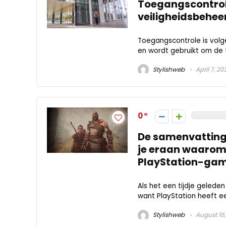
Toegangscontrole
veiligheidsbehee
Toegangscontrole is volg
en wordt gebruikt om de 
Stylishweb
April 7, 20
0
De samenvatting 
je eraan waarom 
PlayStation-game
Als het een tijdje gelede
want PlayStation heeft ee
Stylishweb
August 16,