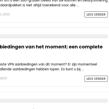
n om u een 360-graden beeld van uw klanten en bedrijfsvoering
aardpakket is niet altijd toereikend voor alle ...
0, 2023
LEES VERDER
nbiedingen van het moment: een complete
este VPN aanbiedingen van dit moment? Er zijn momenteel
allende aanbiedingen hebben lopen. Zo kunt u bij ...
 2023
LEES VERDER