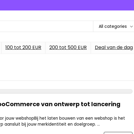
All categories
100 tot 200 EUR
200 tot 500 EUR
Deal van de dag
ooCommerce van ontwerp tot lancering
 jouw webshopBij het laten bouwen van een webshop is het
 aansluit bij jouw merkidentiteit en doelgroep. ...