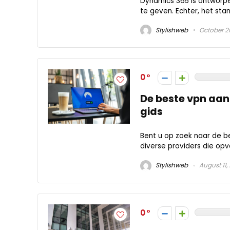
Dynamics 365 is ontworpe
te geven. Echter, het stand
Stylishweb
October 2
0
De beste vpn aa
gids
Bent u op zoek naar de b
diverse providers die opv
Stylishweb
August 11,
0