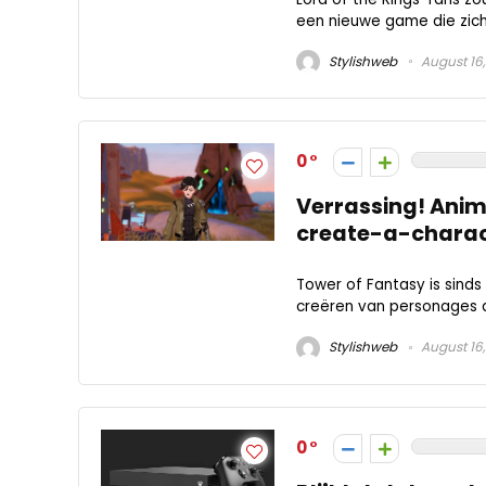
een nieuwe game die zich a
Stylishweb
August 16,
0
Verrassing! Anim
create-a-charac
Tower of Fantasy is sind
creëren van personages al
Stylishweb
August 16,
0