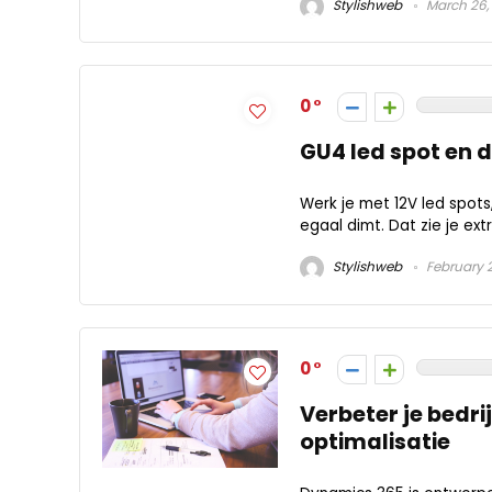
Stylishweb
March 26,
0
GU4 led spot en
Werk je met 12V led spots,
egaal dimt. Dat zie je ex
Stylishweb
February 
0
Verbeter je bedr
optimalisatie