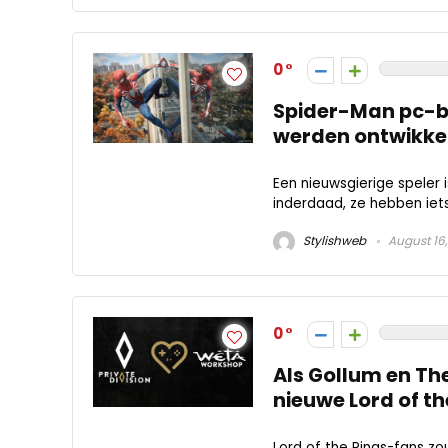
0
Spider-Man pc-be
werden ontwikke
Een nieuwsgierige speler
inderdaad, ze hebben iets
Stylishweb
August 16,
0
Als Gollum en The
nieuwe Lord of 
Lord of the Rings-fans zo