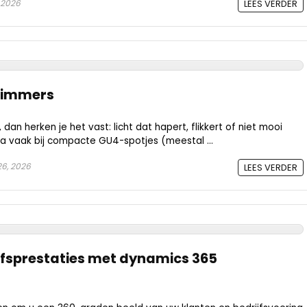
 2026
LEES VERDER
 dimmers
 dan herken je het vast: licht dat hapert, flikkert of niet mooi
tra vaak bij compacte GU4-spotjes (meestal ...
26, 2026
LEES VERDER
ijfsprestaties met dynamics 365