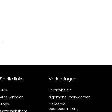
Snelle links
Verklaringen
Huis
Privacybeleid
Alles winkelen
algemene voorwaarden
Blogs
Gelieerde
openbaarmaking
Onze webshops