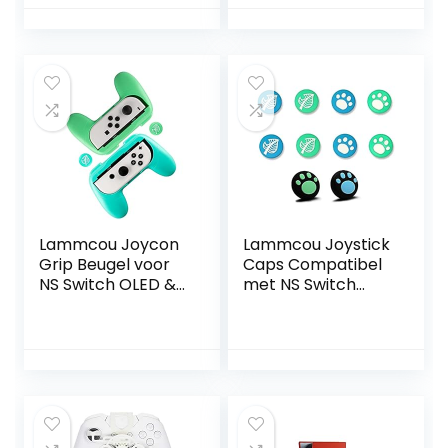
Zwanenhals Mic
verstelbare
Boom voor Razer
elastische
Electra V2 USB 7.1
armband voor
Just Dance 2021
2020 2019
Lammcou Joycon
Lammcou Joystick
Grip Beugel voor
Caps Compatibel
NS Switch OLED &
met NS Switch
Switch Joy Con
OLED Thumb Grip
Controller
Protection Caps
Beschermhoes
Vervanging
Accessoires
Siliconen Analoge
Handgreep Houder
Bijlagen voor NS
Accessoires
Switch Lite &
Switch & OLED, 10st