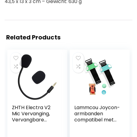
43,5 x 13 x 3 cm – Gewicht: 630 g
Related Products
ZHTH Electra V2
Lammcou Joycon-
Mic Vervanging,
armbanden
Vervangbare
compatibel met
3.5mm Game
NS-schakelaar
Microfoon
OLED/schakelaar,