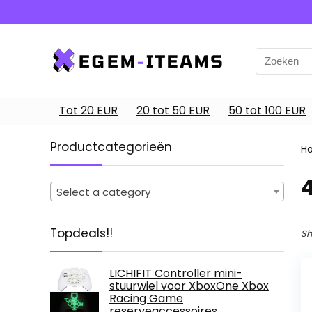
Search
for:
Tot 20 EUR
20 tot 50 EUR
50 tot 100 EUR
Productcategorieën
H
‎
Select a category
Topdeals!!
Sh
LICHIFIT Controller mini-
stuurwiel voor XboxOne Xbox
Racing Game
reserveaccessoires