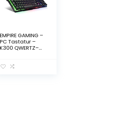
EMPIRE GAMING –
PC Tastatur –
K300 QWERTZ–
105
halbmechanische
Tasten, davon 19
Anti-Ghosting-
Tasten, 12
Multimedia-
Shortcuts, LED-
RGB-
Rückbeleuchtung