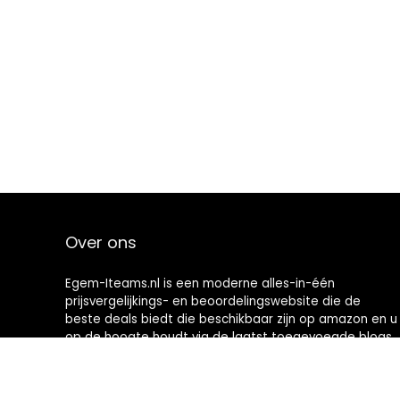
Over ons
Egem-Iteams.nl is een moderne alles-in-één
prijsvergelijkings- en beoordelingswebsite die de
beste deals biedt die beschikbaar zijn op amazon en u
op de hoogte houdt via de laatst toegevoegde blogs.
Alle afbeeldingen zijn auteursrechtelijk beschermd
door hun respectievelijke eigenaren. Alle geciteerde
inhoud is afgeleid van hun respectievelijke bronnen.