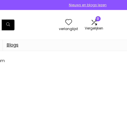
Nieuws en blogs lezen
0
Vergelijken
verlanglijst
Blogs
ram