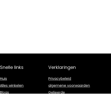
Snelle links
Verklaringen
Huis
Privacybeleid
Alles winkelen
algemene voorwaarden
Blogs
Gelieerde
openbaarmaking
Onze webshops
Adverteren