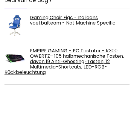
Deal van de dag !!
Gaming Chair Figc - Italiaans
voetbalteam - Not Machine Specific
EMPIRE GAMING - PC Tastatur - K300
QWERTZ– 105 halbmechanische Tasten,
davon 19 Anti-Ghosting-Tasten, 12
Multimedia-Shortcuts, LED-RGB-
Rückbeleuchtung
EEMPIRE GAMING -Hellhounds Pack
Tastiera Italiano QWERTY Mouse e Mouse
Pad Gamer RGB -Semi-meccanica -33
Macro Parametrizzabili -7 Pulsanti 7200
DPI -Ergonomico -USB