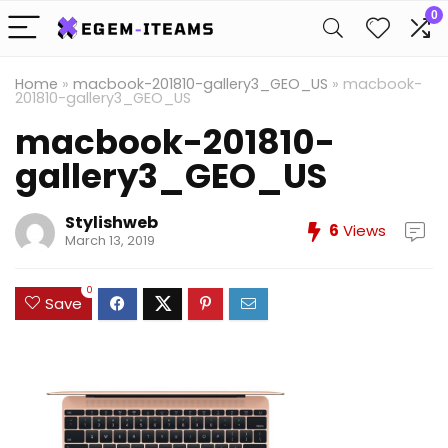
0
Home
»
macbook-201810-gallery3_GEO_US
»
macbook-
201810-gallery3_GEO_US
macbook-201810-
gallery3_GEO_US
Stylishweb
6
Views
March 13, 2019
0
Save