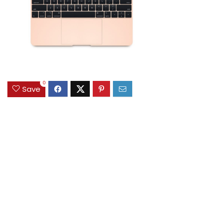
0
Save