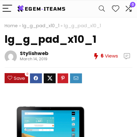
0
Home
»
lg_g_pad_x10_1
»
lg_g_pad_x10_1
lg_g_pad_x10_1
Stylishweb
6
Views
March 14, 2019
0
Save