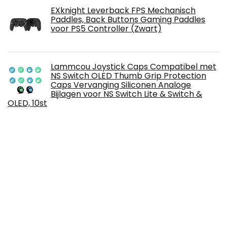
EXknight Leverback FPS Mechanisch
Paddles, Back Buttons Gaming Paddles
voor PS5 Controller (Zwart)
Lammcou Joystick Caps Compatibel met
NS Switch OLED Thumb Grip Protection
Caps Vervanging Siliconen Analoge
Bijlagen voor NS Switch Lite & Switch &
OLED, 10st
IC TrackIR 5/TrackNP 5 6DOF Hoofd
Tracking Gaming Professionele Hoofd
Houding Optische Infrarood Tracking
Systeem Upgrade
Lammcou Joycon Grip Beugel voor NS
Switch OLED & Switch Joy Con Controller
Beschermhoes Accessoires Handgreep