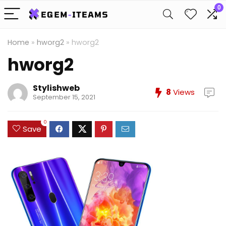
0
Home
»
hworg2
»
hworg2
hworg2
Stylishweb
8
Views
September 15, 2021
0
Save