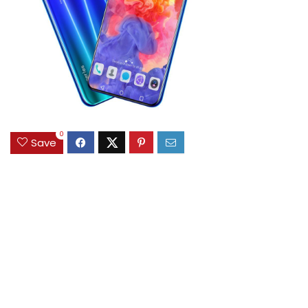
0
Save