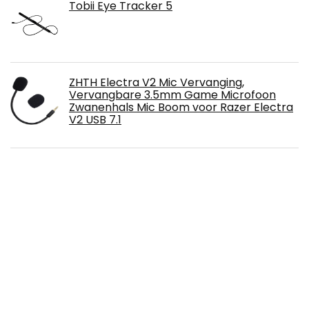
Tobii Eye Tracker 5
ZHTH Electra V2 Mic Vervanging,
Vervangbare 3.5mm Game Microfoon
Zwanenhals Mic Boom voor Razer Electra
V2 USB 7.1
Lammcou Joycon Grip Beugel voor NS
Switch OLED & Switch Joy Con Controller
Beschermhoes Accessoires Handgreep
Houder Accessoires
905 Silver Titan OLED.