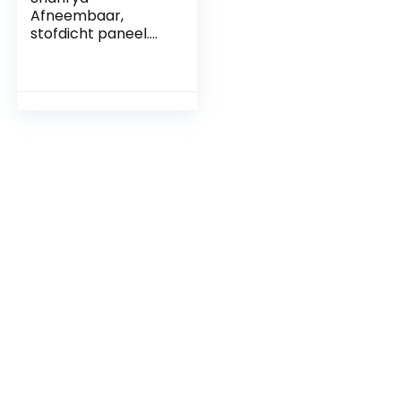
Afneembaar,
stofdicht paneel.
schokbestendige
Robuuste
behuizingen voor
gameconsoles