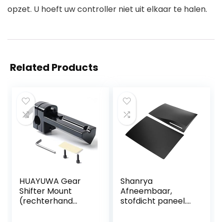
opzet. U hoeft uw controller niet uit elkaar te halen.
Related Products
HUAYUWA Gear
Shanrya
Shifter Mount
Afneembaar,
(rechterhand
stofdicht paneel.
installeren) voor
schokbestendige
Logitech G Driving
Robuuste