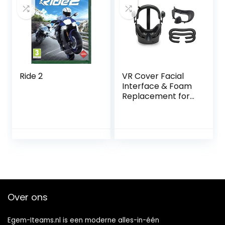
Ride 2
VR Cover Facial
Interface & Foam
Replacement for
HP Reverb G2 V1
Over ons
Egem-Iteams.nl is een moderne alles-in-één