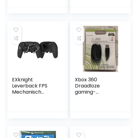
Force Shifter
behuizingen voor
Bracket voor
gameconsoles
Playseat
Challenge Chair
Compatibel met
Logitech G923
G920 G29 G27 G25
Racing Wheel
Accessoires
EXknight
Xbox 360
Leverback FPS
Draadloze
Mechanisch
gaming-
Paddles, Back
ontvanger Zwart
Buttons Gaming
Paddles voor PS5
Controller (Zwart)