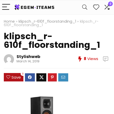
0
Home
»
klipsch_r-610f_floorstanding_1
»
klipsch_r-
610f_floorstanding_1
klipsch_r-
610f_floorstanding_1
Stylishweb
8
Views
March 14, 2019
0
Save