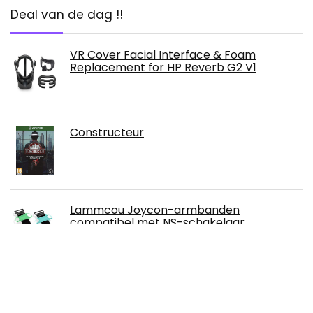
Deal van de dag !!
VR Cover Facial Interface & Foam
Replacement for HP Reverb G2 V1
Constructeur
Lammcou Joycon-armbanden
compatibel met NS-schakelaar
OLED/schakelaar, verstelbare elastische
armband voor Just Dance 2021 2020 2019
Corsair iCUE NEXUS Begeleidend
Touchscreen – 5"-scherm – Zes