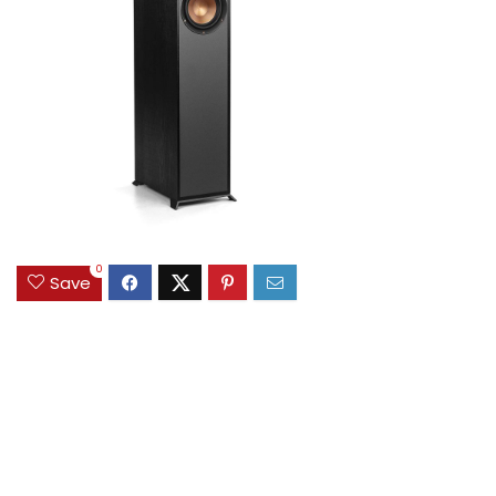
0
Save