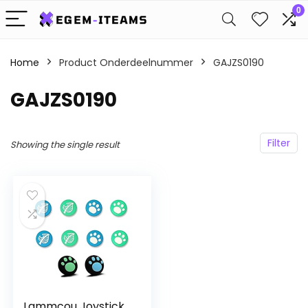
0
Home
Product Onderdeelnummer
‎GAJZS0190
‎GAJZS0190
Filter
Showing the single result
Lammcou Joystick