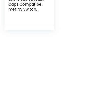
Caps Compatibel
met NS Switch
OLED Thumb Grip
Protection Caps
Vervanging
Siliconen Analoge
Bijlagen voor NS
Switch Lite & Switch
& OLED, 10st