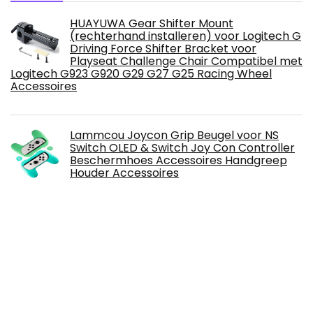
HUAYUWA Gear Shifter Mount
(rechterhand installeren) voor Logitech G
Driving Force Shifter Bracket voor
Playseat Challenge Chair Compatibel met
Logitech G923 G920 G29 G27 G25 Racing Wheel
Accessoires
Lammcou Joycon Grip Beugel voor NS
Switch OLED & Switch Joy Con Controller
Beschermhoes Accessoires Handgreep
Houder Accessoires
VR Cover Facial Interface & Foam
Replacement for HP Reverb G2 V1
IC TrackIR 5/TrackNP 5 6DOF Hoofd
Tracking Gaming Professionele Hoofd