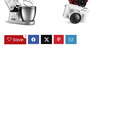
0
Save