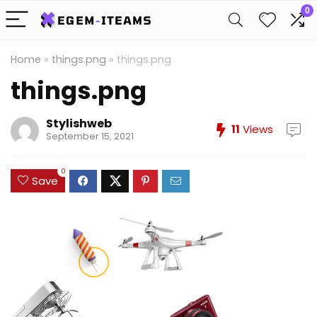
0
Home
»
things.png
»
things.png
things.png
Stylishweb
11
Views
September 15, 2021
0
Save