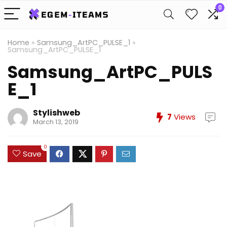
0
Home
»
Samsung_ArtPC_PULSE_1
»
Samsung_ArtPC_PULSE_1
Samsung_ArtPC_PULS
E_1
Stylishweb
7
Views
March 13, 2019
0
Save