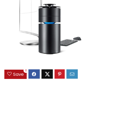
0
Save