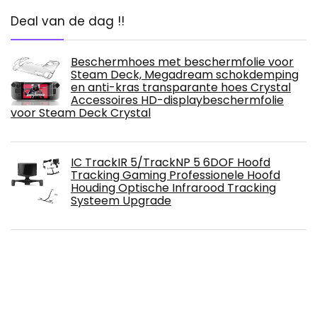
Deal van de dag !!
Beschermhoes met beschermfolie voor
Steam Deck, Megadream schokdemping
en anti-kras transparante hoes Crystal
Accessoires HD-displaybeschermfolie
voor Steam Deck Crystal
IC TrackIR 5/TrackNP 5 6DOF Hoofd
Tracking Gaming Professionele Hoofd
Houding Optische Infrarood Tracking
Systeem Upgrade
BIlinli 2020 Draadloze Bluetooth Pro
Gamepad voor NS-Switch Console
Draadloze Gamepad Video Game USB
Joystick Controller Controle met trillingen
6-assige somatosensorische schakelaar pro
draadloze handvat