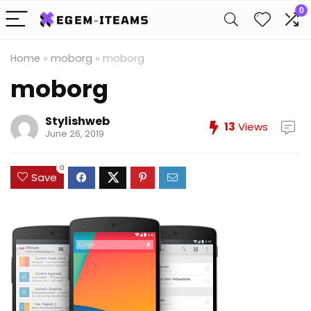
0
Home
»
moborg
»
moborg
moborg
Stylishweb
13
Views
June 26, 2019
0
Save