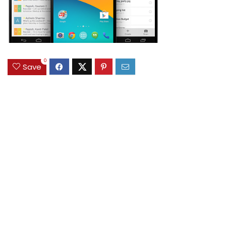
0
Save