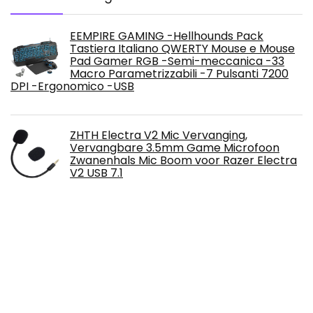
EEMPIRE GAMING -Hellhounds Pack
Tastiera Italiano QWERTY Mouse e Mouse
Pad Gamer RGB -Semi-meccanica -33
Macro Parametrizzabili -7 Pulsanti 7200
DPI -Ergonomico -USB
ZHTH Electra V2 Mic Vervanging,
Vervangbare 3.5mm Game Microfoon
Zwanenhals Mic Boom voor Razer Electra
V2 USB 7.1
IC TrackIR 5/TrackNP 5 6DOF Hoofd
Tracking Gaming Professionele Hoofd
Houding Optische Infrarood Tracking
Systeem Upgrade
Lammcou Joycon-armbanden