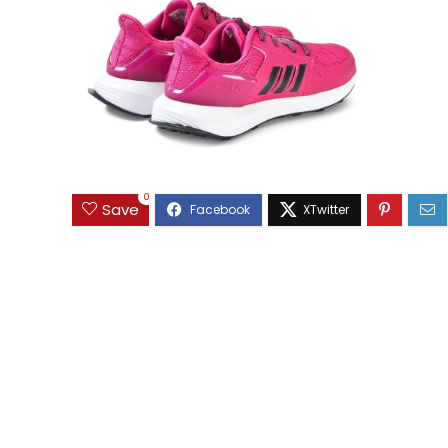
0
Save