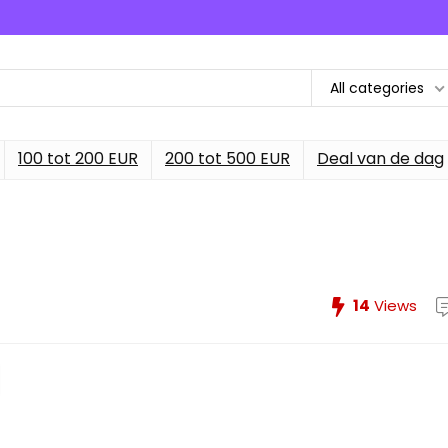
All categories
100 tot 200 EUR
200 tot 500 EUR
Deal van de dag
14
Views