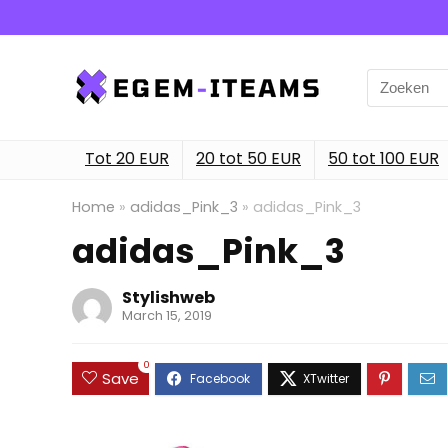
Search
for:
Tot 20 EUR
20 tot 50 EUR
50 tot 100 EUR
Home
»
adidas_Pink_3
»
adidas_Pink_3
adidas_Pink_3
Stylishweb
March 15, 2019
0
Save