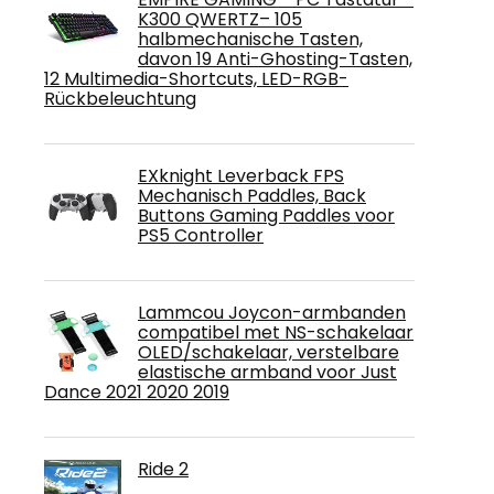
K300 QWERTZ– 105
halbmechanische Tasten,
davon 19 Anti-Ghosting-Tasten,
12 Multimedia-Shortcuts, LED-RGB-
Rückbeleuchtung
EXknight Leverback FPS
Mechanisch Paddles, Back
Buttons Gaming Paddles voor
PS5 Controller
Lammcou Joycon-armbanden
compatibel met NS-schakelaar
OLED/schakelaar, verstelbare
elastische armband voor Just
Dance 2021 2020 2019
Ride 2