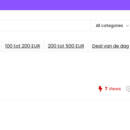
All categories
100 tot 200 EUR
200 tot 500 EUR
Deal van de dag
7
Views