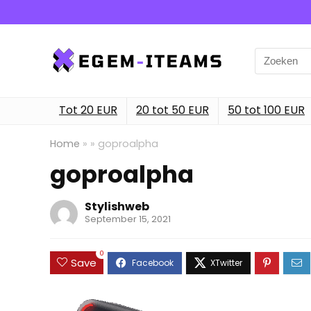
Search
for:
Tot 20 EUR
20 tot 50 EUR
50 tot 100 EUR
Home
»
»
goproalpha
goproalpha
Stylishweb
September 15, 2021
0
Save