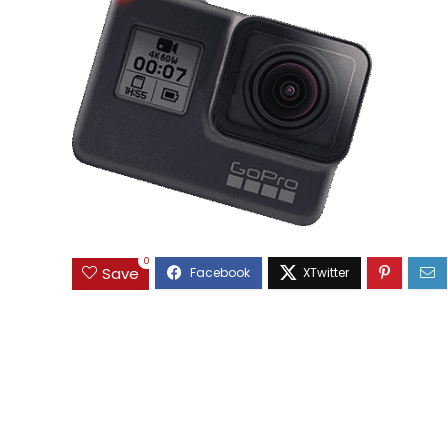
0
Save